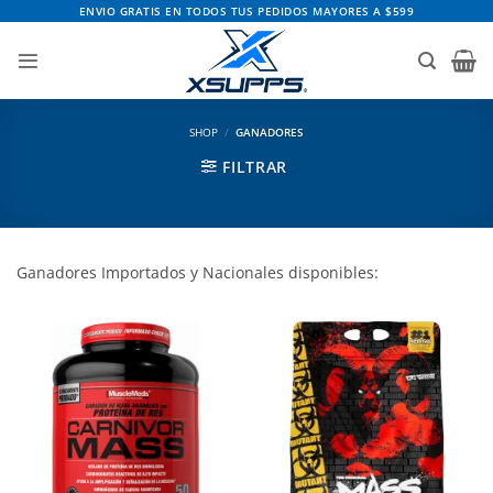
Saltar
ENVIO GRATIS EN TODOS TUS PEDIDOS MAYORES A $599
al
contenido
SHOP
/
GANADORES
FILTRAR
Ganadores Importados y Nacionales disponibles: