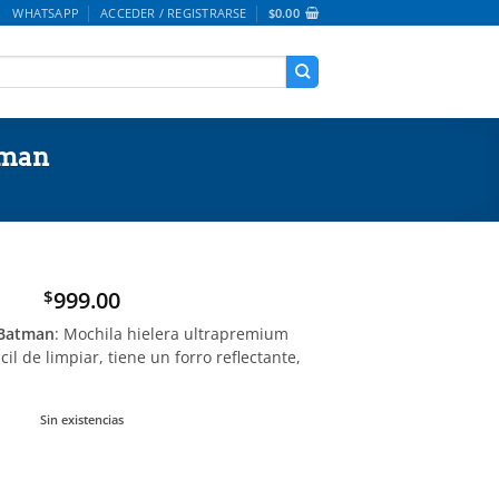
WHATSAPP
ACCEDER / REGISTRARSE
$
0.00
tman
999.00
$
 Batman
:
Mochila hielera ultrapremium
il de limpiar, tiene un forro reflectante,
…
Sin existencias