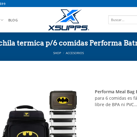
599
Buscar
BLOG
por:
hila termica p/6 comidas Performa Ba
SHOP
/
ACCESORIOS
Performa Meal Bag
para 6 comidas es fác
libre de BPA ni PVC