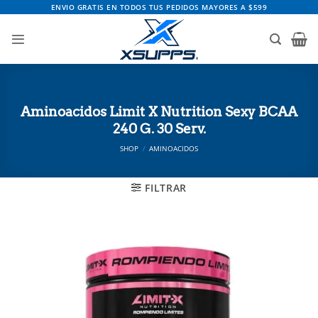
Saltar
ENVIO GRATIS EN TODOS TUS PEDIDOS MAYORES A $599
al
contenido
Aminoacidos Limit X Nutrition Sexy BCAA
240 G. 30 Serv.
SHOP
/
AMINOACIDOS
FILTRAR