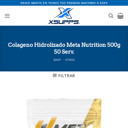
Saltar
ENVIO GRATIS EN TODOS TUS PEDIDOS MAYORES A $599
al
contenido
Colageno Hidrolizado Meta Nutrition 500g
50 Serv.
SHOP
/
OTROS
FILTRAR