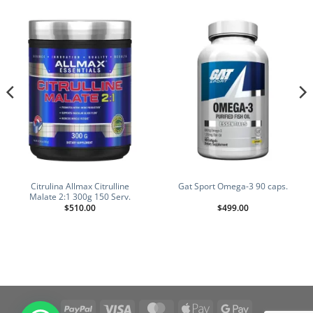
Citrulina Allmax Citrulline
Gat Sport Omega-3 90 caps.
Malate 2:1 300g 150 Serv.
$
510.00
$
499.00
PayPal
Visa
MasterCard
Apple
Google