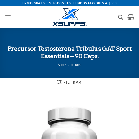
Saltar
ENVIO GRATIS EN TODOS TUS PEDIDOS MAYORES A $599
al
contenido
Precursor Testosterona Tribulus GAT Sport
Essentials – 90 Caps.
SHOP
/
OTROS
FILTRAR