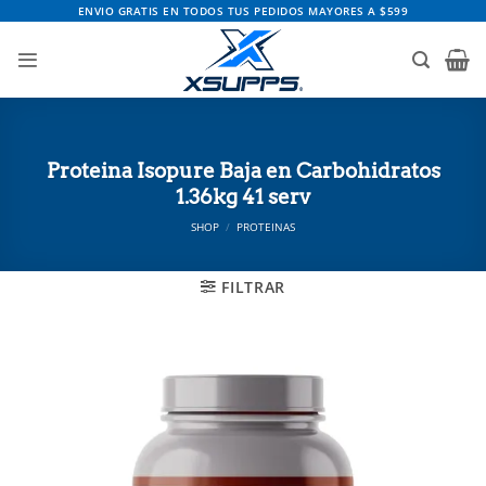
Saltar
ENVIO GRATIS EN TODOS TUS PEDIDOS MAYORES A $599
al
contenido
Proteina Isopure Baja en Carbohidratos
1.36kg 41 serv
SHOP
/
PROTEINAS
FILTRAR