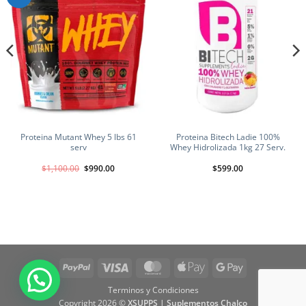
Proteina Mutant Whey 5 lbs 61
Proteina Bitech Ladie 100%
serv
Whey Hidrolizada 1kg 27 Serv.
El
El
$
1,100.00
$
990.00
$
599.00
precio
precio
original
actual
era:
es:
$1,100.00.
$990.00.
PayPal
Visa
MasterCard
Apple
Google
Pay
Pay
Terminos y Condiciones
Copyright 2026 ©
XSUPPS | Suplementos Chalco