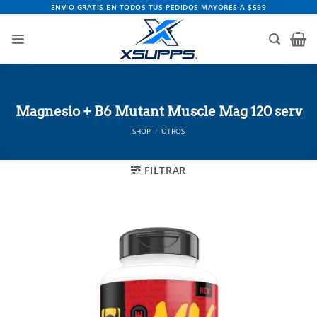
Saltar
ENVIO GRATIS EN TODOS TUS PEDIDOS MAYORES A $599
al
contenido
Magnesio + B6 Mutant Muscle Mag 120 serv
SHOP
/
OTROS
FILTRAR